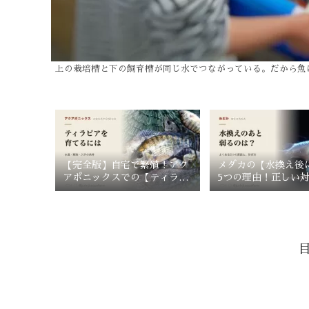
上の栽培槽と下の飼育槽が同じ水でつながっている。だから魚
【完全版】自宅で繁殖！アク
メダカの【水換え後
アポニックスでの【ティラピ
5つの理由！正しい
ア飼育法】
水換えのコツ