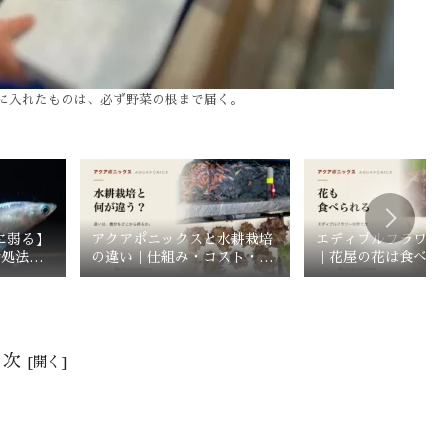
に入れたものは、必ず野菜の根まで届く。
に弱る】
アクアポニックスと水耕栽培
エディブルフラワー
対処法＆
の違い｜仕組み・コスト・向
｜花屋の花は食べら
いている人を比較
目次