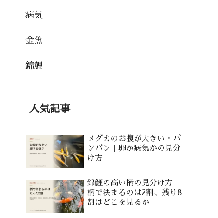
病気
金魚
錦鯉
人気記事
メダカのお腹が大きい・パ
ンパン｜卵か病気かの見分
け方
錦鯉の高い柄の見分け方｜
柄で決まるのは2割、残り8
割はどこを見るか