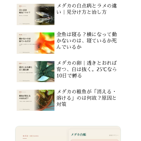
メダカの白点病とラメの違
い｜見分け方と治し方
金魚は寝る？横になって動
かないのは、寝ているか死
んでいるか
メダカの卵｜透きとおれば
育つ、白は抜く。25℃なら
10日で孵る
メダカの稚魚が「消える・
溶ける」のは何故？原因と
対策