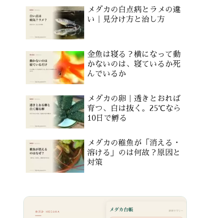
メダカの白点病とラメの違
い｜見分け方と治し方
金魚は寝る？横になって動
かないのは、寝ているか死
んでいるか
メダカの卵｜透きとおれば
育つ、白は抜く。25℃なら
10日で孵る
メダカの稚魚が「消える・
溶ける」のは何故？原因と
対策