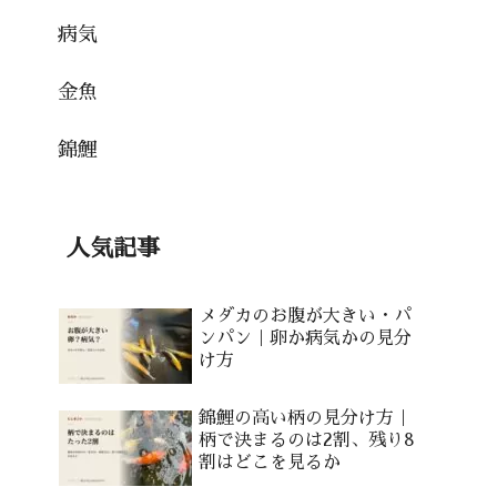
病気
金魚
錦鯉
人気記事
メダカのお腹が大きい・パ
ンパン｜卵か病気かの見分
け方
錦鯉の高い柄の見分け方｜
柄で決まるのは2割、残り8
割はどこを見るか