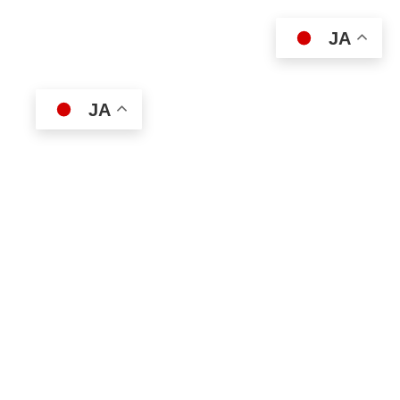
JA
JA