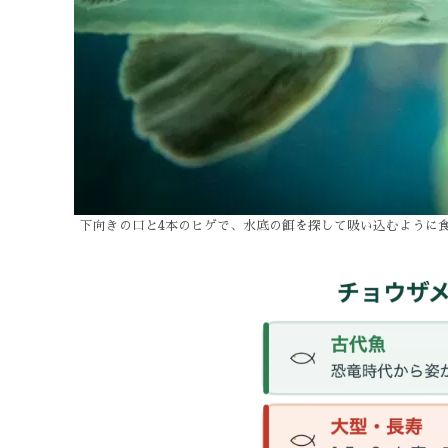
下向きの口と4本のヒゲで、水底の餌を探して吸い込むように