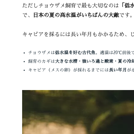
ただしチョウザメ飼育で最も大切なのは
「低
で、
日本の夏の高水温がいちばんの大敵
です
キャビアを採るには長い年月もかかるため、
チョウザメは
低水温を好む古代魚
。適温は20℃前後
飼育のカギは
大きな水槽・強いろ過と酸素・夏の冷
キャビア（メスの卵）が採れるまでには
長い年月
が