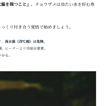
水温を保つこと」
。チョウザメは冷たい水を好む魚
。
じっくり付き合う覚悟で始めましょう。
で、
高水温（28℃超）は危険
。
却
。ヒーターより冷却が重要。
かかる。