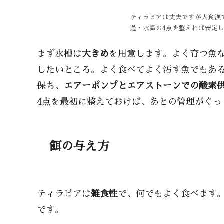
ティラピアは丈夫ですが大食漢
過・水温の4点を整えれば安定
まず水槽は
大きめ
を用意します。よく育つ魚
したいところ。よく食べてよく汚す魚でもあ
保ち、
エアーポンプとエアストーンでの酸素
4点を最初に整えておけば、あとの管理がぐっ
餌の与え方
ティラピアは
雑食性
で、何でもよく食べます
です。