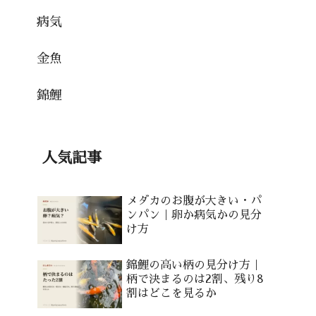
病気
金魚
錦鯉
人気記事
メダカのお腹が大きい・パ
ンパン｜卵か病気かの見分
け方
錦鯉の高い柄の見分け方｜
柄で決まるのは2割、残り8
割はどこを見るか