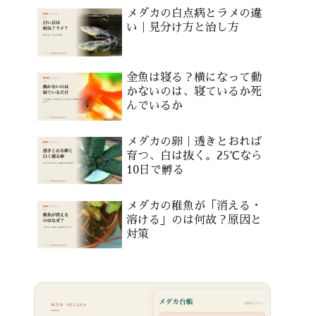
メダカの白点病とラメの違
い｜見分け方と治し方
金魚は寝る？横になって動
かないのは、寝ているか死
んでいるか
メダカの卵｜透きとおれば
育つ、白は抜く。25℃なら
10日で孵る
メダカの稚魚が「消える・
溶ける」のは何故？原因と
対策