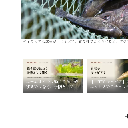
ティラピアは成長が早く丈夫で、雑食性でよく食べる魚。アク
ニームオイルは効くのか｜殺
【自宅でキャビア】
す薬ではなく、予防として使
ニックスでのチョウ
うもの
育法