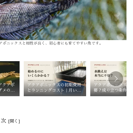
アポニックスと相性が良く、初心者にも育てやすい魚です。
アクアポ
アクアポニックスの初期費用
アクアポニックスは
ザメの飼
とランニングコスト｜月いく
要？成り立つ条件と
らか実例で計算
なるとき
目次