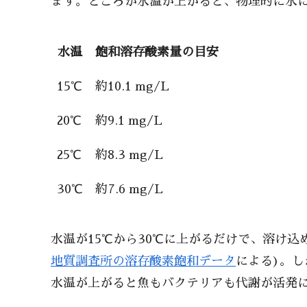
ます。ところが水温が上がると、物理的に水
水温
飽和溶存酸素量の目安
15℃
約10.1 mg/L
20℃
約9.1 mg/L
25℃
約8.3 mg/L
30℃
約7.6 mg/L
水温が15℃から30℃に上がるだけで、溶け込
地質調査所の溶存酸素飽和データ
による)。
水温が上がると魚もバクテリアも代謝が活発