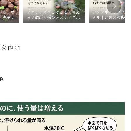
び方｜サ
オニテナガエビはどこで買え
アクアポニックスの
・洗浄方
る？通販の選び方とサイズ別
クル｜いまどの段階
ス】
の価格相場
で見分ける
目次
か