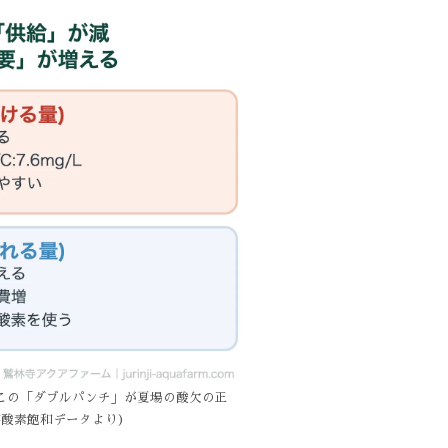
この「ダブルパンチ」が夏場の酸欠の正
酸素飽和データより)