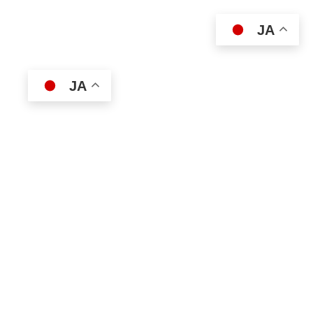
JA
JA