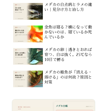
メダカの白点病とラメの違
い｜見分け方と治し方
金魚は寝る？横になって動
かないのは、寝ているか死
んでいるか
メダカの卵｜透きとおれば
育つ、白は抜く。25℃なら
10日で孵る
メダカの稚魚が「消える・
溶ける」のは何故？原因と
対策