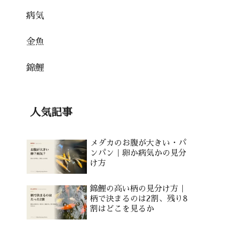
病気
金魚
錦鯉
人気記事
メダカのお腹が大きい・パ
ンパン｜卵か病気かの見分
け方
錦鯉の高い柄の見分け方｜
柄で決まるのは2割、残り8
割はどこを見るか