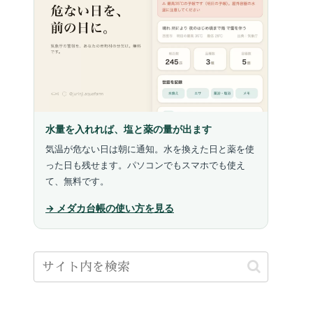
水量を入れれば、塩と薬の量が出ます
気温が危ない日は朝に通知。水を換えた日と薬を使
った日も残せます。パソコンでもスマホでも使え
て、無料です。
藻・コケ
アクアポニックスの野菜と硝
錦鯉はどこで買う？
、吸込口
酸塩｜決めているのは光と温
決まる｜幼魚は通販
度
養鯉場の直販
→ メダカ台帳の使い方を見る