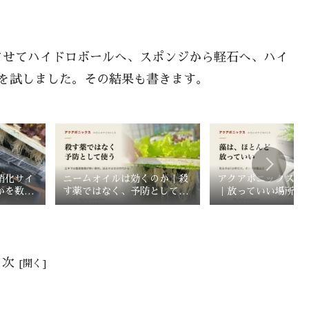
させてハイドロボールへ、スポンジから軽石へ、ハイ
を試しました。その結果も書きます。
硝化サイ
ニームオイルは効くのか｜殺
アクアポニックスの
かを数値
す薬ではなく、予防として使
｜放っていい場所と
うもの
だけは別
目次