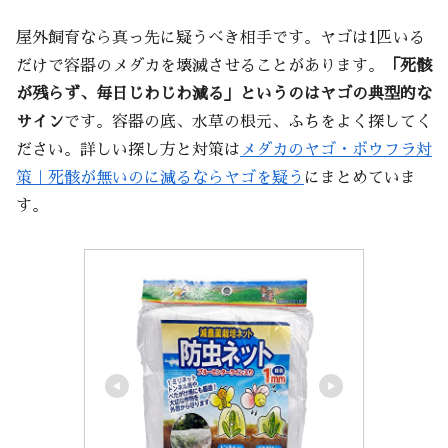
屋外飼育なら真っ先に疑うべき相手です。ヤゴは1匹いる
だけで容器のメダカを壊滅させることがあります。
「死骸
が残らず、毎日じわじわ減る」というのはヤゴの典型的な
サイン
です。容器の底、水草の根元、ふちをよく探してく
ださい。詳しい探し方と対策は
メダカのヤゴ・ボウフラ対
策｜死骸が無いのに減るならヤゴを疑う
にまとめていま
す。