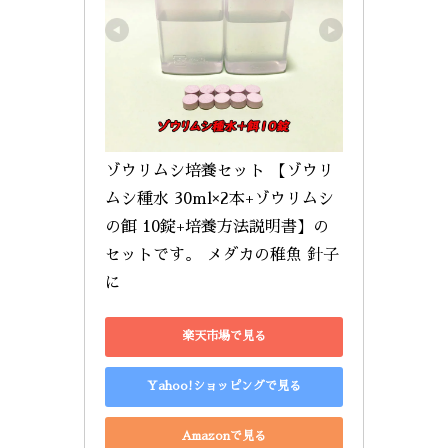
ゾウリムシ培養セット 【ゾウリ
ムシ種水 30ml×2本+ゾウリムシ
の餌 10錠+培養方法説明書】の
セットです。 メダカの稚魚 針子
に
楽天市場で見る
Yahoo!ショッピングで見る
Amazonで見る