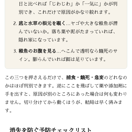
日と比べれば「じわじわ」か「一気に」かが判
別でき、これだけで原因がかなり絞れます。
底と水草の根元を覗く
…ヤゴや大きな稚魚が潜
んでいないか。落ち葉や泥がたまっていれば、
隠れ家になっています。
稚魚のお腹を見る
…へこんで透明なら餓死のサ
イン。膨らんでいれば餌は足りています。
この三つを押さえるだけで、
捕食・餓死・急変
のどれなの
かはほぼ判別できます。逆にここを飛ばして薬や添加剤に
手を出すと、原因が別のところにあった場合は何も変わり
ません。切り分けてから動くほうが、結局は早く済みま
す。
消失を防ぐ予防チェックリスト