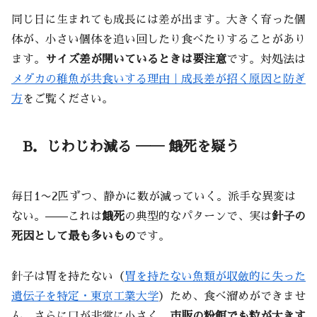
同じ日に生まれても成長には差が出ます。大きく育った個
体が、小さい個体を追い回したり食べたりすることがあり
ます。
サイズ差が開いているときは要注意
です。対処法は
メダカの稚魚が共食いする理由｜成長差が招く原因と防ぎ
方
をご覧ください。
B．じわじわ減る ── 餓死を疑う
毎日1〜2匹ずつ、静かに数が減っていく。派手な異変は
ない。——これは
餓死
の典型的なパターンで、実は
針子の
死因として最も多いもの
です。
針子は胃を持たない（
胃を持たない魚類が収斂的に失った
遺伝子を特定・東京工業大学
）ため、食べ溜めができませ
ん。さらに口が非常に小さく、
市販の粉餌でも粒が大きす