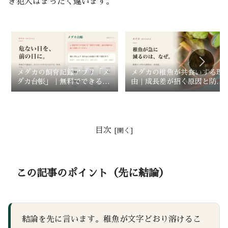
き犯人はまったく違います。
メダカの飼育記録アプリ「メ
メダカの稚魚が共食いする理
ダカ台帳」｜無料でできるこ
由｜成長差が招く原因と防ぎ
とと、有料との違い
方
目次
この記事のポイント（先に結論）
結論を先に言います。稚魚が文字どおり溶けるこ