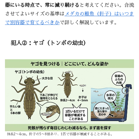
器にいる時点で、常に減り続ける
と考えてください。合流
させてよいサイズの基準は
メダカの稚魚（針子）はいつま
で別容器で育てるべきか
で詳しく解説しています。
犯人②：ヤゴ（トンボの幼虫）
体長2〜4cm。針子の5〜8倍あり、1匹で容器が壊滅することがある。