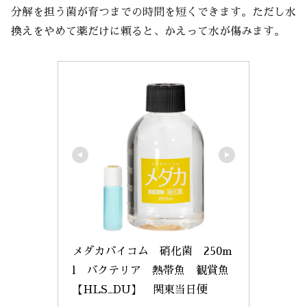
分解を担う菌が育つまでの時間を短くできます。ただし水
換えをやめて薬だけに頼ると、かえって水が傷みます。
メダカバイコム　硝化菌　250m
l　バクテリア　熱帯魚　観賞魚
【HLS_DU】　関東当日便