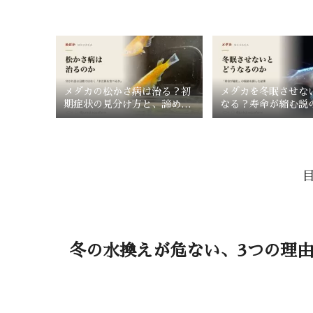
メダカの松かさ病は治る？初
メダカを冬眠させな
期症状の見分け方と、諦める
なる？寿命が縮む説
判断
探した結果
冬の水換えが危ない、3つの理