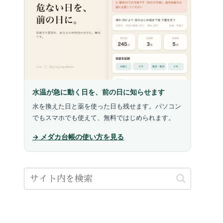
ォーター
発泡スチロールで簡単メダカ
メダカの氷は割らな
強・成魚
飼育！底砂を使うメリット・
がっていたら、ぬる
デメリット
を開ける
水温が急に動く日を、前の日に知らせます
水を換えた日と薬を使った日も残せます。パソコン
でもスマホでも使えて、無料ではじめられます。
→ メダカ台帳の使い方を見る