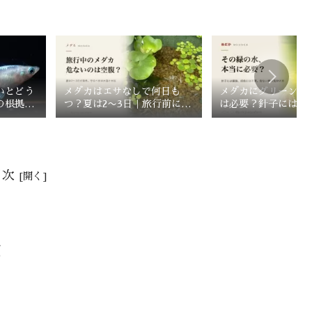
いとどう
メダカはエサなしで何日も
メダカにグリーンウ
の根拠を
つ？夏は2〜3日｜旅行前にや
は必要？針子には最
る3つの準備
には不要な理由
目次
由