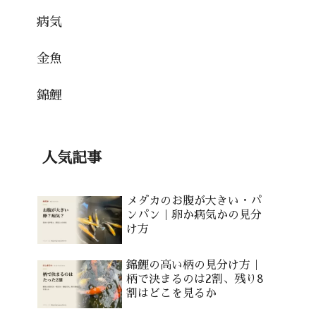
病気
金魚
錦鯉
人気記事
メダカのお腹が大きい・パ
ンパン｜卵か病気かの見分
け方
錦鯉の高い柄の見分け方｜
柄で決まるのは2割、残り8
割はどこを見るか