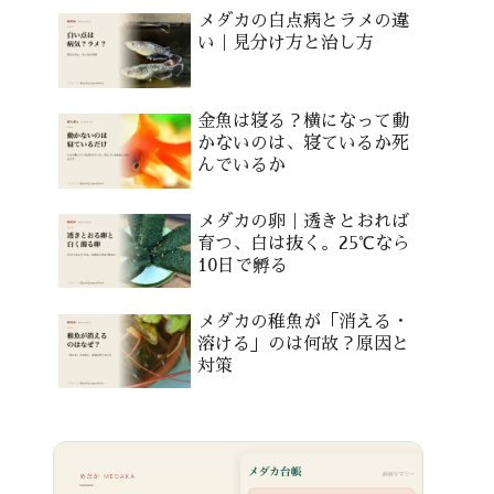
メダカの白点病とラメの違
い｜見分け方と治し方
金魚は寝る？横になって動
かないのは、寝ているか死
んでいるか
メダカの卵｜透きとおれば
育つ、白は抜く。25℃なら
10日で孵る
メダカの稚魚が「消える・
溶ける」のは何故？原因と
対策