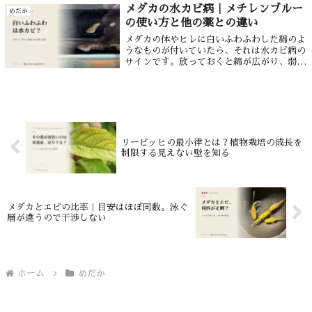
で大きくずれます。原寸で比べた図、合流前
メダカの水カビ病｜メチレンブルー
めだか
に確かめる4つ、網を使わない移し方、秋生
の使い方と他の薬との違い
まれの扱いまでまとめました。
メダカの体やヒレに白いふわふわした綿のよ
うなものが付いていたら、それは水カビ病の
サインです。放っておくと綿が広がり、弱っ
て命を落とすこともあります。でも安心して
ください。初期にきちんと薬浴すれば、水カ
ビ病は十分に治せる病気です。治療の定番
が...
リービッヒの最小律とは？植物栽培の成長を
制限する見えない壁を知る
メダカとエビの比率｜目安はほぼ同数。泳ぐ
層が違うので干渉しない
ホーム
めだか