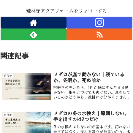
鷲林寺アクアファームをフォローする
関連記事
メダカが底で動かない｜寝ている
めだか
か、冬眠か、死ぬ前か
容器をのぞいたら、1匹が底に沈んだまま動
かない。指を近づけても逃げない。息をして
いるのかどうかも、遠目には分かりません。
このとき最初に確かめることは、原因ではあ
りません。いま生きているかどうかです。生
きていれば、そのまま放っておくのが正解
メダカの冬の水換え｜原則しない。
めだか
と...
手を出すのは2つだけ
冬の水換えはしないのが基本です。汚れない
からではなく、換えるほうが危ないから。水