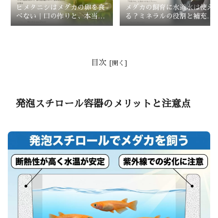
ヒメタニシはメダカの卵を食
メダカの飼育に水道水は使え
べない｜口の作りと、本当に
る？ミネラルの役割と補充が
減る原因
必要な場面
目次
発泡スチロール容器のメリットと注意点