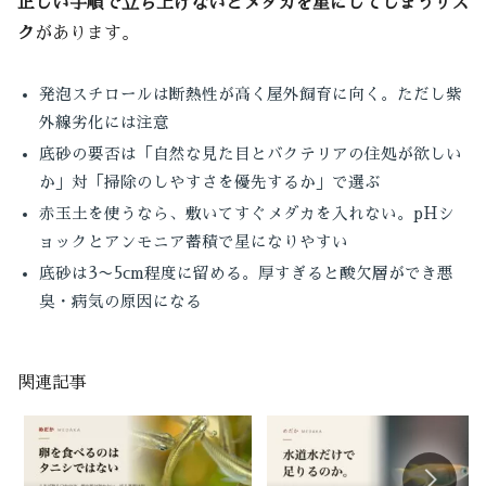
正しい手順で立ち上げないとメダカを星にしてしまうリス
ク
があります。
発泡スチロールは断熱性が高く屋外飼育に向く。ただし紫
外線劣化には注意
底砂の要否は「自然な見た目とバクテリアの住処が欲しい
か」対「掃除のしやすさを優先するか」で選ぶ
赤玉土を使うなら、敷いてすぐメダカを入れない。pHシ
ョックとアンモニア蓄積で星になりやすい
底砂は3〜5cm程度に留める。厚すぎると酸欠層ができ悪
臭・病気の原因になる
関連記事