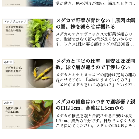
温が動き、底の汚れが舞い、崩れたときの戻
りも遅い。冬のメダカは逃げられません。手
を出すのは2つだけで、水が減ったら足す、
落ち葉が溜まったら取る。どちらも水換えで
メダカで野菜が育たない｜原因は餌
アクアポニックス
はありません。どうしても換えるなら暖かい
の量。株を減らせば穫れる
日の昼に5分の1まで、底は吸わないでくださ
い。
メダカのアクアポニックスで野菜が細るの
は、世話ではなく餌の量が足りないからで
す。レタス1株に要る餌はメダカ約200匹ぶ
ん。魚を増やすのではなく株を減らすほう
が、確実に穫れます。
メダカとエビの比率｜目安はほぼ同
めだか
数。泳ぐ層が違うので干渉しない
メダカとミナミヌマエビの混泳は定番の組み
合わせですが、「本当にうまくいくの？」
「エビがメダカをいじめない？」という不安
もよく聞きます。いじめるかどうかより先に
効くのは、入れる数のほうです。適切な比率
と隠れ家さえ守れば、ほとんどのトラブルは
メダカの稚魚はいつまで別容器？親
めだか
防...
の口は1cm、合流は1.5cmから
メダカの稚魚を親と合流させる目安は体長
1.5cm、成魚の半分です。日数ではなく大き
さで決めてください。メダカの口はおよそ
1cmで、そこを明らかに超えれば食べられま
せん。孵化から4〜6週間が目安ですが、水温