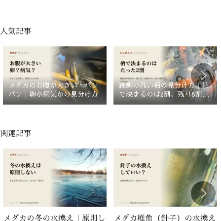
人気記事
メダカのお腹が大きい・パン
錦鯉の高い柄の見分け方｜柄
パン｜卵か病気かの見分け方
で決まるのは2割、残り8割は
どこを見るか
関連記事
メダカの冬の水換え｜原則し
メダカ稚魚（針子）の水換え