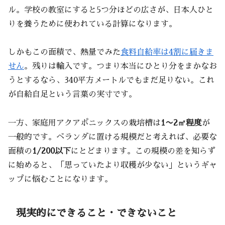
ル。学校の教室にすると5つ分ほどの広さが、日本人ひと
りを養うために使われている計算になります。
しかもこの面積で、熱量でみた
食料自給率は4割に届きま
せん
。残りは輸入です。つまり本当にひとり分をまかなお
うとするなら、340平方メートルでもまだ足りない。これ
が自給自足という言葉の実寸です。
一方、家庭用アクアポニックスの栽培槽は
1〜2㎡程度
が
一般的です。ベランダに置ける規模だと考えれば、必要な
面積の
1/200以下
にとどまります。この規模の差を知らず
に始めると、「思っていたより収穫が少ない」というギャ
ップに悩むことになります。
現実的にできること・できないこと