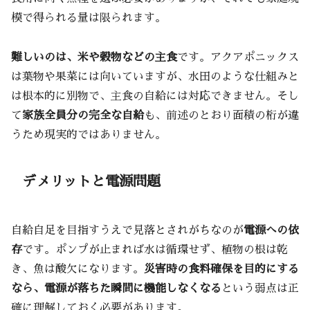
模で得られる量は限られます。
難しいのは、米や穀物などの主食
です。アクアポニックス
は葉物や果菜には向いていますが、水田のような仕組みと
は根本的に別物で、主食の自給には対応できません。そし
て
家族全員分の完全な自給
も、前述のとおり面積の桁が違
うため現実的ではありません。
デメリットと電源問題
自給自足を目指すうえで見落とされがちなのが
電源への依
存
です。ポンプが止まれば水は循環せず、植物の根は乾
き、魚は酸欠になります。
災害時の食料確保を目的にする
なら、電源が落ちた瞬間に機能しなくなる
という弱点は正
確に理解しておく必要があります。