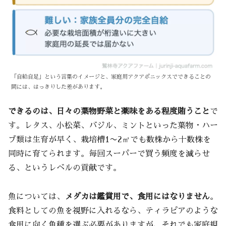
「自給自足」という言葉のイメージと、家庭用アクアポニックスでできることの
間には、はっきりした差があります。
できるのは、日々の葉物野菜と薬味をある程度賄うこと
で
す。レタス、小松菜、バジル、ミントといった葉物・ハー
ブ類は生育が早く、栽培槽1〜2㎡でも数株から十数株を
同時に育てられます。毎回スーパーで買う頻度を減らせ
る、というレベルの貢献です。
魚については、
メダカは鑑賞用で、食用にはなりません
。
食料としての魚を視野に入れるなら、ティラピアのような
食用に向く魚種を選ぶ必要がありますが、それでも家庭規