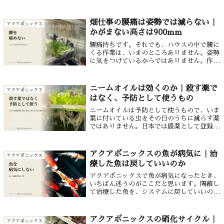
ん。魚を増やすのではなく株を減らすほう
が、確実に穫れます。
畑仕事の腰痛は姿勢では減らない｜
アクアポニックス
かがまない高さは900mm
腰痛持ちです。それでも、ハウスの中で腰に
くる作業は、いまのところありません。姿勢
に気をつけているからではありません。作業
する高さを900mmにしたからです。建築の
足場に使う資材で枠を組み、その上に栽培槽
を載せている。天板までは900mm。下...
ニームオイルは効くのか｜殺す薬で
アクアポニックス
はなく、予防として使うもの
ニームオイルは予防として使うもので、いま
葉に付いている虫をその日のうちに減らす薬
ではありません。日本では農薬として登録さ
れておらず、土壌活性剤・環境改善資材とし
て売られています。成分は虫の食べる気・脱
皮・産卵を妨げる働きで、減るのは次の世代
アクアポニックスの魚が病気に｜治
アクアポニックス
から。アクアポニックスで使うときは散布の
療した魚は戻していいのか
あいだ水面をふさぎ、葉の裏から吹き上げま
す。魚毒性は製造元に直接問い合わせた回答
アクアポニックスで魚が病気になったとき、
を載せました。
いちばん迷うのがここだと思います。隔離し
て治療した魚を、システムに戻していいの
か。先に答えを書きます。塩水浴だけで治し
た魚は戻せます。でも魚病薬で薬浴した魚
は、戻さないのが原則です。（例外は、魚も
アクアポニックスの硝化サイクル｜
アクアポニックス
植物...