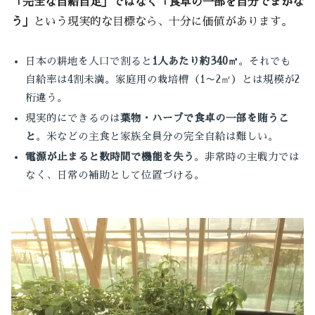
「完全な自給自足」ではなく「食卓の一部を自分でまかな
う」
という現実的な目標なら、十分に価値があります。
日本の耕地を人口で割ると
1人あたり約340㎡
。それでも
自給率は4割未満。家庭用の栽培槽（1〜2㎡）とは規模が2
桁違う。
現実的にできるのは
葉物・ハーブで食卓の一部を賄うこ
と
。米などの主食と家族全員分の完全自給は難しい。
電源が止まると数時間で機能を失う
。非常時の主戦力では
なく、日常の補助として位置づける。