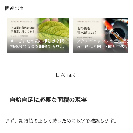
関連記事
リービッヒの最小律とは？植
アクアポニックスの魚の選び
物栽培の成長を制限する見え
方｜初心者向け3種と中級者
ない壁を知る
向け4種を比較
目次
自給自足に必要な面積の現実
まず、期待値を正しく持つために数字を確認します。