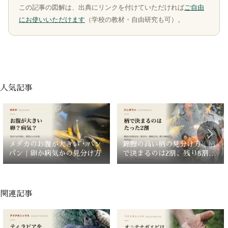
この記事の図解は、出典にリンクを付けていただければ
ご自由
にお使いいただけます
（学校の教材・自由研究も可）。
人気記事
メダカのお腹が大きい・パン
錦鯉の高い柄の見分け方｜柄
パン｜卵か病気かの見分け方
で決まるのは2割、残り8割は
どこを見るか
関連記事