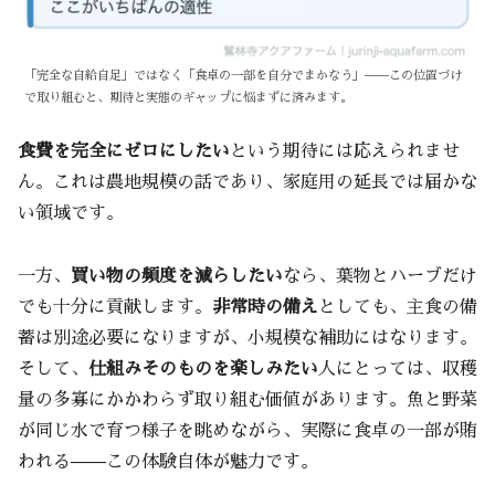
「完全な自給自足」ではなく「食卓の一部を自分でまかなう」——この位置づけ
で取り組むと、期待と実態のギャップに悩まずに済みます。
食費を完全にゼロにしたい
という期待には応えられませ
ん。これは農地規模の話であり、家庭用の延長では届かな
い領域です。
一方、
買い物の頻度を減らしたい
なら、葉物とハーブだけ
でも十分に貢献します。
非常時の備え
としても、主食の備
蓄は別途必要になりますが、小規模な補助にはなります。
そして、
仕組みそのものを楽しみたい
人にとっては、収穫
量の多寡にかかわらず取り組む価値があります。魚と野菜
が同じ水で育つ様子を眺めながら、実際に食卓の一部が賄
われる——この体験自体が魅力です。