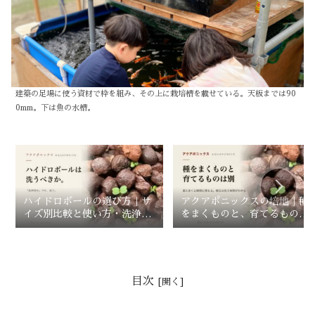
建築の足場に使う資材で枠を組み、その上に栽培槽を載せている。天板までは90
0mm。下は魚の水槽。
ハイドロボールの選び方｜サ
アクアポニックスの培地｜種
イズ別比較と使い方・洗浄方
をまくものと、育てるものは
法【アクアポニックス】
別
目次