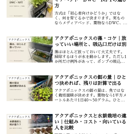
ィアベッド・DWC・NFTの選び
方
方式は「初心者向けかどうか」ではな
く、何を育てるかで決まります。実もの
ならメディアベッド、葉物ならDWC、場
所が狭いならNFT。そして大きくする
と、方式ごとに違う場所で弱点が出ま
す。メディアベッドは培地の量と重さと
アクアポニックスの藻・コケ｜放
アクアポニックス
洗う手間、NFTは水が少ないぶんの温度
っていい場所と、吸込口だけは別
と根詰まり、DWCは重いものと背の高い
ものに工夫が要ること。3方式とも作った
藻はほとんど放っておいて大丈夫です。
結果を、そのまま書きました。
掃除するほうが水を動かします。ただし1
か所だけ例外があって、ポンプの吸込口
に藻が生えると水流が落ち、ろ過と酸素
が同時に落ちます。減らしたいなら光を
切りますが、覆うのは水面だけ。全体を
アクアポニックスの餌の量｜ひと
アクアポニックス
覆うと藻より先に野菜が止まります。錦
つ決めれば、残りは計算で出る
鯉の水槽ではエビも貝もおやつになるの
で、入れるなら魚のいない貯水槽です。
アクアポニックスの餌の量は、魚ではな
く栽培面積が決めます。葉物なら1平方メ
ートルあたり1日40〜50グラム。ひとつ
決めれば面積も魚の量もろ材も計算で出
ます。ただし水の量だけは別枠です。
アクアポニックスと水耕栽培の違
アクアポニックス
い｜仕組み・コスト・向いている
人を比較