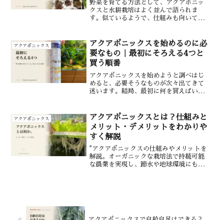
野菜を育てる方法として、アクアポニッ
クスと水耕栽培はよく並んで語られま
す。似ているようで、仕組みも向いてい
る人もはっきり違います。両者の違いは
「養分をどこから得るか」に尽きます。
アクアポニックスは魚のフンが養分源に
アクアポニックスを始めるのに必
アクアポニックス
なり、水耕栽培は液体肥料を...
要なもの｜最初にそろえる4つと
買う順番
アクアポニックスを始めようと調べはじ
めると、必要そうなものが次々出てきて
迷います。結局、最初に何を買えばいい
のか——これがいちばんの悩みどころで
す。最初に買うのはアクアポニックスキ
ット・水質検査試薬・カルキ抜き・バク
アクアポニックスとは？仕組みと
アクアポニックス
テリア剤の4つだけです。...
メリット・デメリットをわかりや
すく解説
"アクアポニックスの仕組みやメリットを
解説。オーガニックな栽培法で持続可能
な農業を実現し、節水や地球環境にも優
しい新しい農業の形に迫ります。初心者
でも理解しやすい情報を提供します。"
アクアポニックスで自給自足はできる？