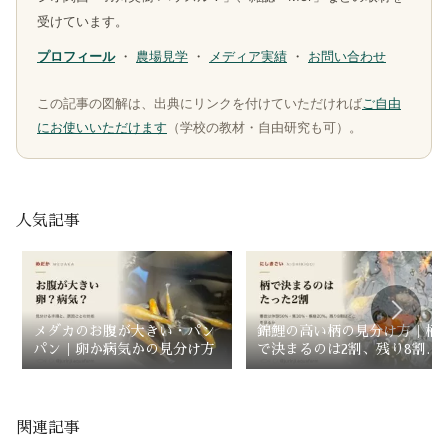
受けています。
プロフィール
・
農場見学
・
メディア実績
・
お問い合わせ
この記事の図解は、出典にリンクを付けていただければ
ご自由
にお使いいただけます
（学校の教材・自由研究も可）。
人気記事
メダカのお腹が大きい・パン
錦鯉の高い柄の見分け方｜柄
パン｜卵か病気かの見分け方
で決まるのは2割、残り8割は
どこを見るか
関連記事