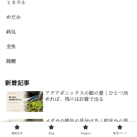
ミネラル
めだか
病気
金魚
錦鯉
新着記事
アクアポニックスの餌の量｜ひとつ決
めれば、残りは計算で出る
メダカの病気の見分け方｜症状から原
因をたどる早見表
農場見学
Blog
Support
販売ページ