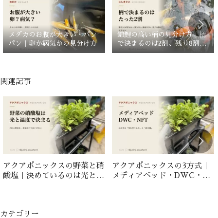
メダカのお腹が大きい・パン
錦鯉の高い柄の見分け方｜柄
パン｜卵か病気かの見分け方
で決まるのは2割、残り8割は
どこを見るか
関連記事
アクアポニックスの野菜と硝
アクアポニックスの3方式｜
酸塩｜決めているのは光と温
メディアベッド・DWC・
度
NFTの選び方
カテゴリー