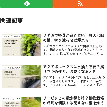
関連記事
メダカで野菜が育たない｜原因は餌
アクアポニックス
の量。株を減らせば穫れる
メダカのアクアポニックスで野菜が細るの
は、世話ではなく餌の量が足りないからで
す。レタス1株に要る餌はメダカ約200匹ぶ
ん。魚を増やすのではなく株を減らすほう
が、確実に穫れます。
アクアポニックスは水換え不要？成
アクアポニックス
り立つ条件と、必要になるとき
アクアポニックスを調べていると、正反対の
ことが書いてあります。「水換えは不要で
す」と言い切る記事があり、その隣に「水換
えは必要です」と書いた記事がある。どちら
も嘘ではありません。条件がそろっていれば
要らないし、崩れれば要ります。困るのは、
リービッヒの最小律とは？植物栽培
アクアポニックス
そ...
の成長を制限する見えない壁を知る