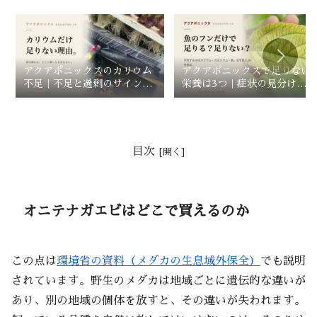
アクアポニックスのカリウム
アクアポニックスで足りない
不足｜不足と過剰のサインと
栄養は3つ｜症状の見分け方
補充方法
と補い方
目次
オニテナガエビはどこで買えるのか
この点は
環境省の資料（メダカの生息域外保全）
でも説明
されています。野生のメダカは地域ごとに遺伝的な違いが
あり、別の地域の個体を放すと、その違いが失われます。