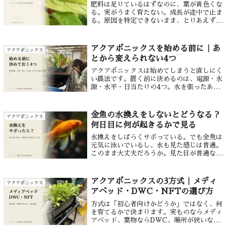
肥料は足りているはずなのに、葉が黄色くな
る。実がうまく育たない。成長が途中で止ま
る。原因を特定できないまま、とりあえず肥
料を追加してしまった経験はないでしょう
か。肥料を足しても止まるのは、原因が栄養
素の「量」ではなく「バランス」にあるから
アクアポニックスを始める前に｜あ
アクアポニックス
で...
とから変えられない4つ
アクアポニックスは始めてしまうと直しにく
い農法です。置く前に決めるのは、電源・水
源・水平・日当たりの4つ。水を張ったあと
では、どれも直せません。そして魚・野菜・
微生物の適温が重なる範囲でしか組めませ
ん。あとから変えられないのは、置き場所・
金魚の水換えをしないとどうなる？
アクアポニックス
ろ過の量・培地・栽培槽の広さ。とくにろ過
何日目に何が起きるかで見る
は、うちも初年度に足りずにあとから増強し
ました。
水換えをしばらくサボっている。でも金魚は
元気に泳いでいるし、水も見た感じは普通。
このまま大丈夫だろうか。見た目が普通なう
ちは、まだ何も起きていないわけではありま
せん。順番として、数値のほうが先に動い
て、見た目は最後に変わります。水換えをし
アクアポニックスの3方式｜メディ
アクアポニックス
な...
アベッド・DWC・NFTの選び方
方式は「初心者向けかどうか」ではなく、何
を育てるかで決まります。実ものならメディ
アベッド、葉物ならDWC、場所が狭いなら