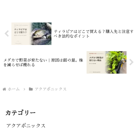
NFT。そして大きくすると、方式ごとに違
う場所で弱点が出ます。メディアベッドは培
地の量と重さと洗う手間、NFTは水が少な
いぶんの温度と根詰まり、DWCは重いもの
と背の高いものに工夫が要ること。3方式と
も作った結果を、そのまま書きました。
ティラピアはどこで買える？購入先と注意す
べき法的なポイント
メダカで野菜が育たない｜原因は餌の量。株
を減らせば穫れる
ホーム
アクアポニックス
カテゴリー
アクアポニックス