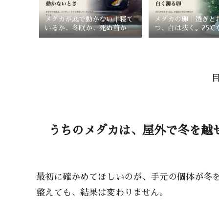
メダカが底で動かない｜寝て
メダカの卵｜透きと
いるか、冬眠か、死ぬ前か
つ、白は抜く。25℃
で孵る
うちのメダカは、屋外で冬を越
最初に確かめてほしいのが、手元の個体が冬
整えても、結果は変わりません。