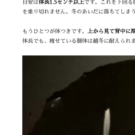
目安は
体長1.5センチ以上
です。これを下回る
を乗り切れません。冬のあいだに落ちてしま
もうひとつが体つきです。
上から見て背中に
体長でも、痩せている個体は越冬に耐えられ