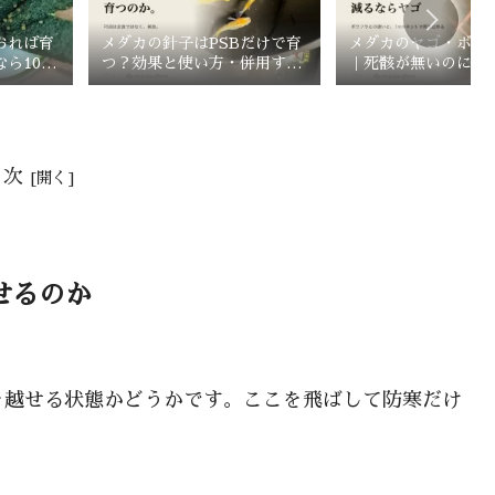
おれば育
メダカの針子はPSBだけで育
メダカのヤゴ・ボウ
なら10日
つ？効果と使い方・併用すべ
｜死骸が無いのに減
きエサ
ゴを疑う
目次
せるのか
を越せる状態かどうかです。ここを飛ばして防寒だけ