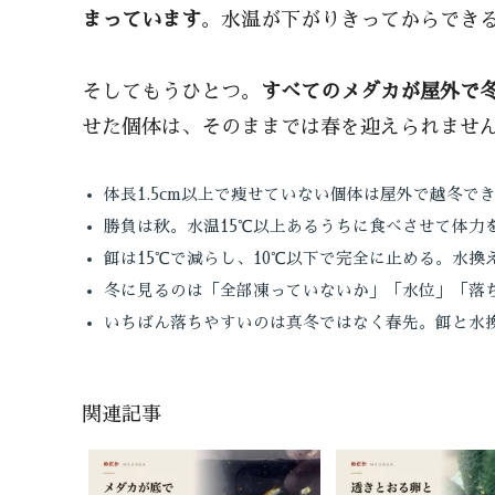
まっています
。水温が下がりきってからでき
そしてもうひとつ。
すべてのメダカが屋外で
せた個体は、そのままでは春を迎えられませ
体長1.5cm以上で痩せていない個体は屋外で越冬
勝負は秋。水温15℃以上あるうちに食べさせて体力
餌は15℃で減らし、10℃以下で完全に止める。水換
冬に見るのは「全部凍っていないか」「水位」「落
いちばん落ちやすいのは真冬ではなく春先。餌と水
関連記事