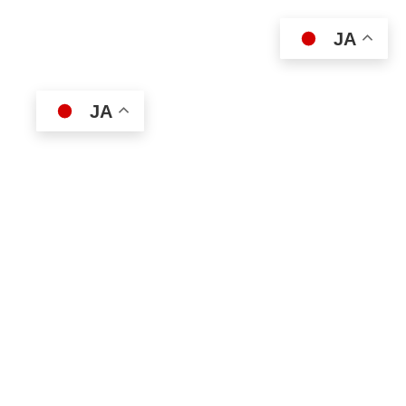
JA
JA